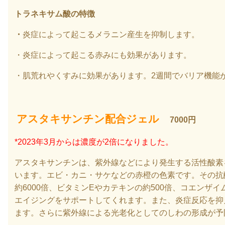
トラネキサム酸の特徴
・
炎症によって起こるメラニン産生を抑制します。
・炎症によって起こる赤みにも効果があります。
・肌荒れやくすみに効果があります。2週間でバリア機能
アスタキサンチン配合ジェル
7000
円
*2023年3月からは濃度が2倍になりました。
アスタキサンチンは、紫外線などにより発生する活性酸素
います。エビ・カニ・サケなどの赤橙の色素です。その抗
約
6000
倍、ビタミン
E
やカテキンの約
500
倍、コエンザイ
エイジングをサポートしてくれます。また、炎症反応を抑
ます。さらに紫外線による光老化としてのしわの形成が予