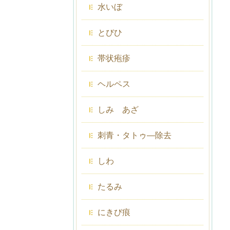
水いぼ
とびひ
帯状疱疹
ヘルペス
しみ あざ
刺青・タトゥ―除去
しわ
たるみ
にきび痕