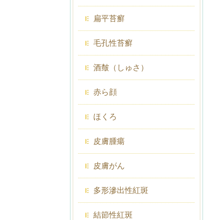
扁平苔癬
毛孔性苔癬
酒皶（しゅさ）
赤ら顔
ほくろ
皮膚腫瘍
皮膚がん
多形滲出性紅斑
結節性紅斑