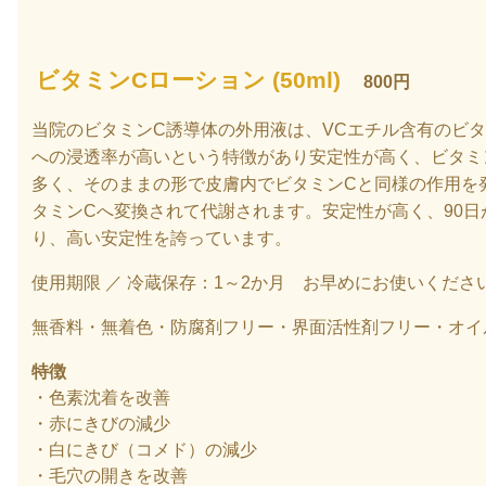
ビタミンCローション (50ml)
800
円
当院のビタミンC誘導体の外用液は、VCエチル含有のビタ
への浸透率が高いという特徴があり安定性が高く、
ビタミ
多く、そのままの形で皮膚内でビタミンCと同様の作用を発
タミンCへ変換されて代謝されます。安定性が高く、90日が
り、高い安定性を誇っています。
使用期限 ／ 冷蔵保存：1～2か月 お早めにお使いくださ
無香料・無着色・防腐剤フリー・界面活性剤フリー・オイ
特徴
・色素沈着を改善
・赤にきびの減少
・白にきび（コメド）の減少
・毛穴の開きを改善