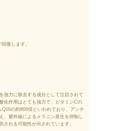
が回復します。
を強力に除去する成分として注目されて
酸化作用はとても強力で、ビタミン
C
の
ム
Q10
の約
800
倍といわれており、アンチ
え、紫外線によるメラニン産生を抑制し
防される可能性が示されています。